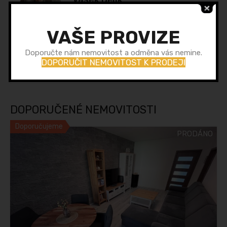
belik@rakorealityjicin.cz
+420 734 358 363
VAŠE PROVIZE
Doporučte nám nemovitost a odměna vás nemine.
Vojtěch Kuřík
DOPORUČIT NEMOVITOST K PRODEJI
736 659 219
DOPORUČENÉ NEMOVITOSTI
Doporučujeme
PRODÁNO