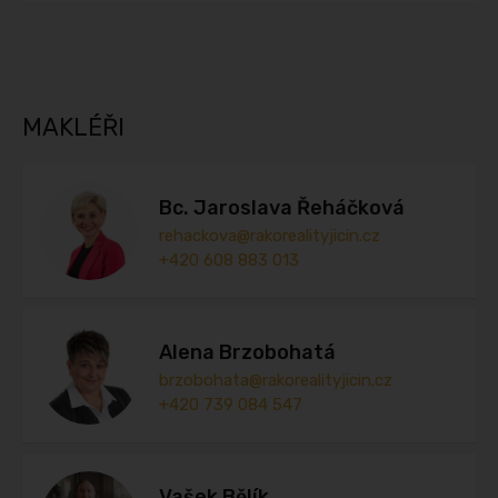
MAKLÉŘI
Bc. Jaroslava Řeháčková
rehackova@rakorealityjicin.cz
+420 608 883 013
Alena Brzobohatá
brzobohata@rakorealityjicin.cz
+420 739 084 547
Vašek Bělík