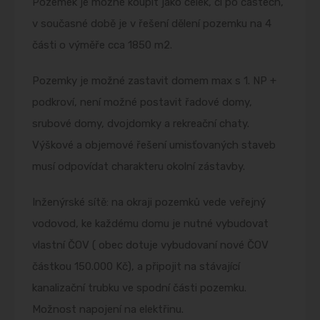
Pozemek je možné koupit jako celek, či po částech,
v současné době je v řešení dělení pozemku na 4
části o výměře cca 1850 m2.
Pozemky je možné zastavit domem max s 1. NP +
podkroví, není možné postavit řadové domy,
srubové domy, dvojdomky a rekreační chaty.
Výškové a objemové řešení umisťovaných staveb
musí odpovídat charakteru okolní zástavby.
Inženýrské sítě: na okraji pozemků vede veřejný
vodovod, ke každému domu je nutné vybudovat
vlastní ČOV ( obec dotuje vybudovaní nové ČOV
částkou 150.000 Kč), a připojit na stávající
kanalizační trubku ve spodní části pozemku.
Možnost napojení na elektřinu.