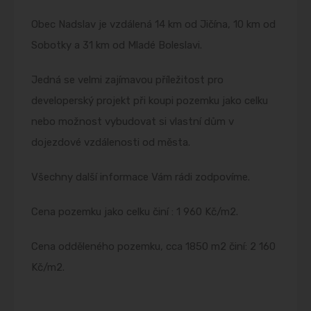
Obec Nadslav je vzdálená 14 km od Jičína, 10 km od
Sobotky a 31 km od Mladé Boleslavi.
Jedná se velmi zajímavou příležitost pro
developerský projekt při koupi pozemku jako celku
nebo možnost vybudovat si vlastní dům v
dojezdové vzdálenosti od města.
Všechny další informace Vám rádi zodpovíme.
Cena pozemku jako celku činí : 1 960 Kč/m2.
Cena odděleného pozemku, cca 1850 m2 činí: 2 160
Kč/m2.