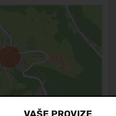
Leaflet
| ©
OpenStreetMap
contributors
VAŠE PROVIZE