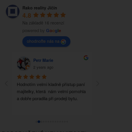
Rako reality Jičín
4.8
Na základě 16 recenzí
powered by
G
o
o
g
l
e
ohodnoťte nás na
Petr Marie
TOMÁŠ 
2 years ago
2 years a
Hodnotím velmi kladně přístup paní 
Před šesti lety js
majitelky, která  nám velmi pomohla 
nemovitost, přes 
a dobře poradila při prodeji bytu.
Brzobohatá nám d
nemovitost na sa
doporučení máme 
kamarádku.