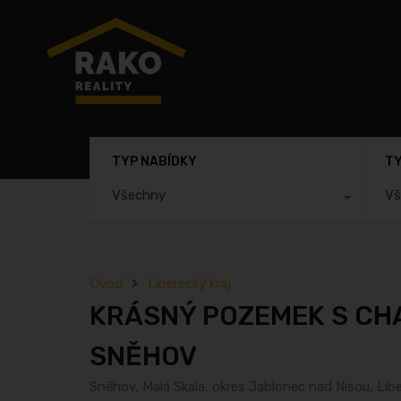
TYP NABÍDKY
TY
Všechny
Vš
Úvod
Liberecký kraj
KRÁSNÝ POZEMEK S CHA
SNĚHOV
Sněhov, Malá Skála, okres Jablonec nad Nisou, Lib