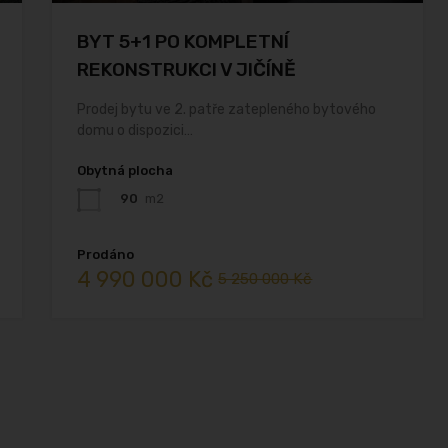
BYT 5+1 PO KOMPLETNÍ
REKONSTRUKCI V JIČÍNĚ
Prodej bytu ve 2. patře zatepleného bytového
domu o dispozici…
Obytná plocha
90
m2
david roith
2 years ago
Prodáno
4 990 000 Kč
5 250 000 Kč
Před pár lety jsem kupoval byt v 
Jičíně přes tuto realitní kancelář a 
naprosto skvěle jednání, vše 
vyřízeno rychle a k mé 
spokojenosti. Vřele doporučuji 