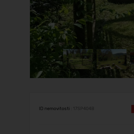
ID nemovitosti :
17SP404B