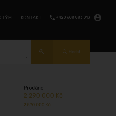
Š TÝM
KONTAKT
+420 608 883 013
Hledat
Prodáno
2 290 000 Kč
2 590 000 Kč