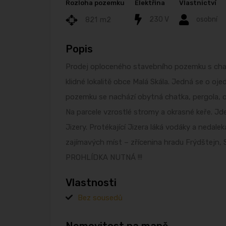
Rozloha pozemku
Elektřina
Vlastnictví
230 V
osobní
821
m2
Popis
Prodej oploceného stavebního pozemku s chat
klidné lokalitě obce Malá Skála. Jedná se o oj
pozemku se nachází obytná chatka, pergola, o
Na parcele vzrostlé stromy a okrasné keře. Jde
Jizery. Protékající Jizera láká vodáky a nedal
zajímavých míst – zřícenina hradu Frýdštejn, 
PROHLÍDKA NUTNÁ !!!
Vlastnosti
Bez sousedů
Nemovitost na mapě