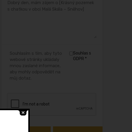
Souhlasím s tím, aby tyto
Souhlas s
*
GDPR
webové stránky ukládaly
mnou zaslané informace,
aby mohly odpovědět na
můj dotaz.