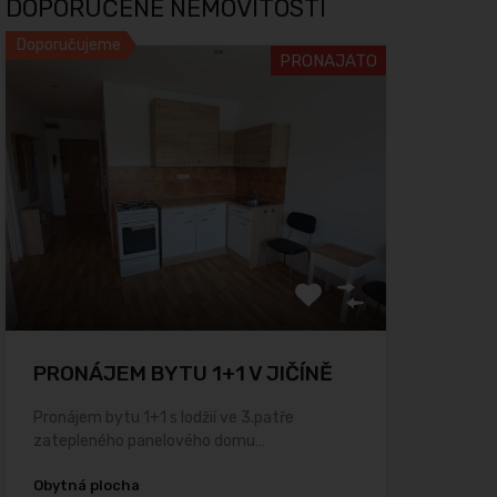
DOPORUČENÉ NEMOVITOSTI
Doporučujeme
PRONAJATO
PRONÁJEM BYTU 1+1 V JIČÍNĚ
Pronájem bytu 1+1 s lodžií ve 3.patře
zatepleného panelového domu…
Obytná plocha