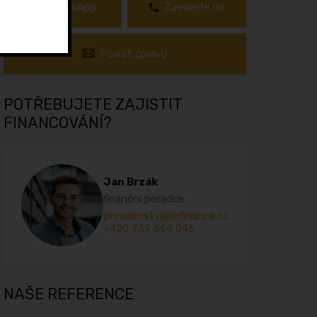
WhatsApp
Zavolejte mi
Poslat zprávu
POTŘEBUJETE ZAJISTIT
FINANCOVÁNÍ?
Jan Brzák
finanční poradce
poradenstvi@jbfinance.cz
+420 739 664 046
NAŠE REFERENCE