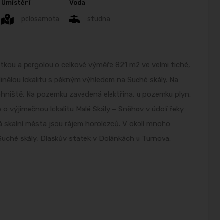
Umístění
Voda
polosamota
studna
kou a pergolou o celkové výměře 821 m2 ve velmi tiché,
edinělou lokalitu s pěkným výhledem na Suché skály. Na
hniště. Na pozemku zavedená elektřina, u pozemku plyn.
 o výjimečnou lokalitu Malé Skály – Sněhov v údolí řeky
eká skalní města jsou rájem horolezců. V okolí mnoho
Suché skály, Dlaskův statek v Dolánkách u Turnova.