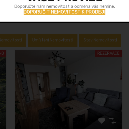
Doporučte nám nemovitost a odměna vás nemine.
DOPORUČIT NEMOVITOST K PRODEJI
Nemovitosti
Umístění Nemovitosti
Stav Nemovitosti
NO
REZERVACE