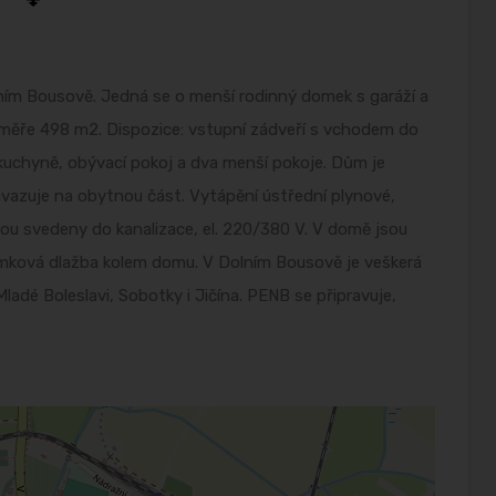
ním Bousově. Jedná se o menší rodinný domek s garáží a
měře 498 m2. Dispozice: vstupní zádveří s vchodem do
kuchyně, obývací pokoj a dva menší pokoje. Dům je
navazuje na obytnou část. Vytápění ústřední plynové,
u svedeny do kanalizace, el. 220/380 V. V domě jsou
ámková dlažba kolem domu. V Dolním Bousově je veškerá
dé Boleslavi, Sobotky i Jičína. PENB se připravuje,