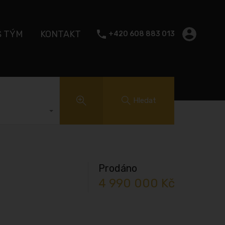
Š TÝM
KONTAKT
+420 608 883 013
Hledat
Prodáno
4 990 000 Kč