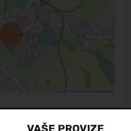
Leaflet
| ©
OpenStreetMap
contributors
VAŠE PROVIZE