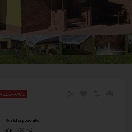
REZERVACE
Rozloha pozemku
498
m2