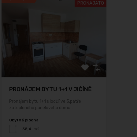
PRONAJATO
PRONÁJEM BYTU 1+1 V JIČÍNĚ
Pronájem bytu 1+1 s lodžií ve 3.patře
zatepleného panelového domu…
Obytná plocha
38,4
m2