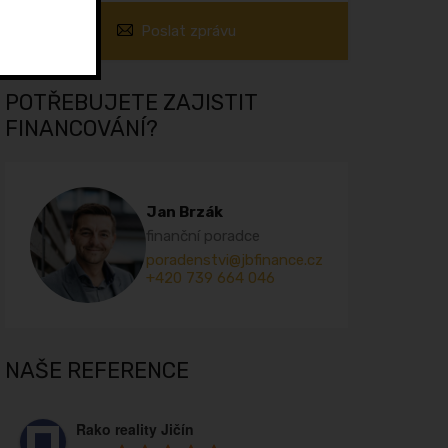
Poslat zprávu
POTŘEBUJETE ZAJISTIT
FINANCOVÁNÍ?
Jan Brzák
finanční poradce
poradenstvi@jbfinance.cz
+420 739 664 046
NAŠE REFERENCE
Rako reality Jičín