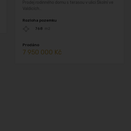
Prodej rodinného domu s terasou v ulici Školní ve
Valdicích…
Rozloha pozemku
768
m2
Prodáno
david roith
7 950 000 Kč
2 years ago
Před pár lety jsem kupoval byt v 
Jičíně přes tuto realitní kancelář a 
naprosto skvěle jednání, vše 
vyřízeno rychle a k mé 
spokojenosti. Vřele doporučuji 