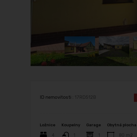
ID nemovitosti :
17RD512B
Ložnice
Koupelny
Garage
Obytná plocha
4
1
1
80
m2