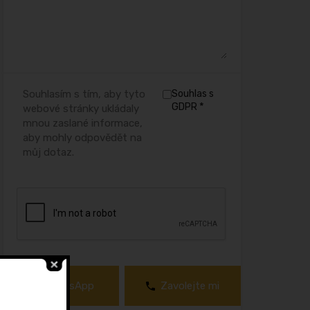
Souhlasím s tím, aby tyto
Souhlas s
*
GDPR
webové stránky ukládaly
mnou zaslané informace,
aby mohly odpovědět na
můj dotaz.
WhatsApp
Zavolejte mi