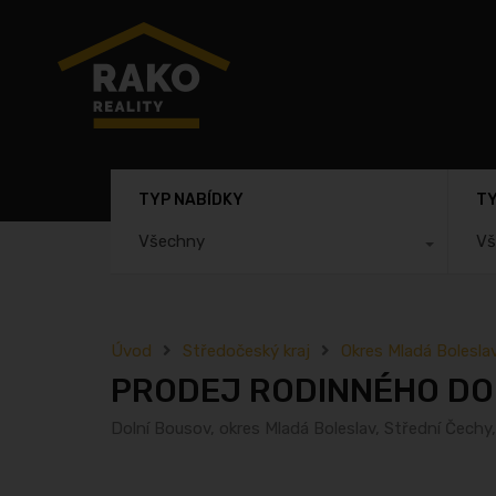
TYP NABÍDKY
TY
Všechny
Vš
Úvod
Středočeský kraj
Okres Mladá Bolesla
PRODEJ RODINNÉHO DO
Dolní Bousov, okres Mladá Boleslav, Střední Čechy