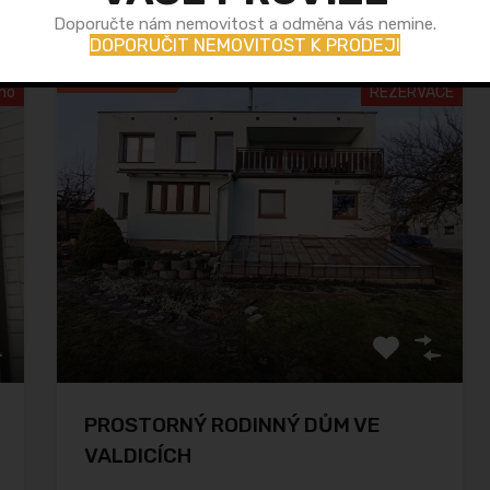
Doporučte nám nemovitost a odměna vás nemine.
Nemovitosti
Umístění Nemovitosti
Stav Nemovitosti
DOPORUČIT NEMOVITOST K PRODEJI
Doporučujeme
no
REZERVACE
PROSTORNÝ RODINNÝ DŮM VE
VALDICÍCH