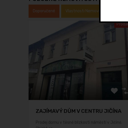
Doporučené
Vlastnosti Nemovitosti
Typ 
Prodá
ZAJÍMAVÝ DŮM V CENTRU JIČÍNA
Prodej domu v těsné blízkosti náměstí v Jičíně.