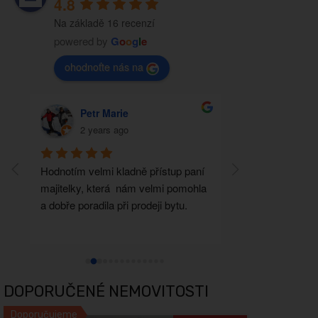
4.8
Na základě 16 recenzí
powered by
G
o
o
g
l
e
ohodnoťte nás na
Petr Marie
TOMÁŠ 
2 years ago
2 years a
Hodnotím velmi kladně přístup paní 
Před šesti lety js
majitelky, která  nám velmi pomohla 
nemovitost, přes 
a dobře poradila při prodeji bytu.
Brzobohatá nám d
nemovitost na sa
doporučení máme 
kamarádku.
DOPORUČENÉ NEMOVITOSTI
Doporučujeme