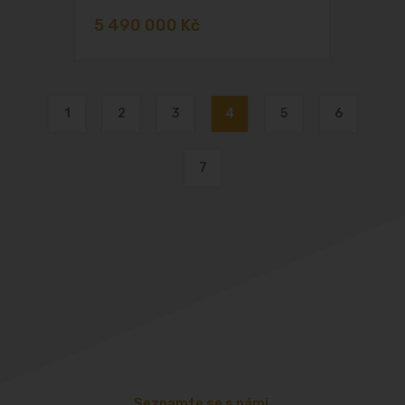
5 490 000 Kč
1
2
3
4
5
6
7
Seznamte se s námi.