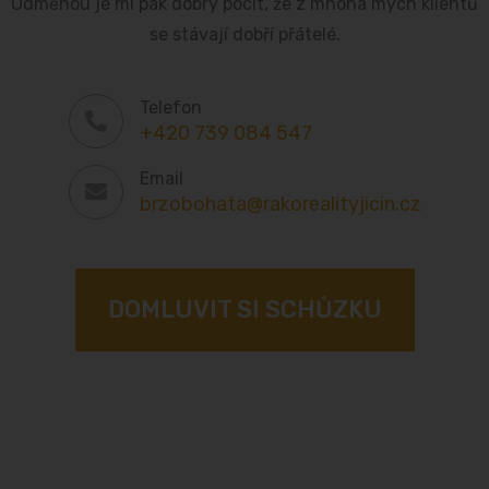
Odměnou je mi pak dobrý pocit, že z mnoha mých klientů
se stávají dobří přátelé.
Telefon
+420 739 084 547
Email
brzobohata@rakorealityjicin.cz
DOMLUVIT SI SCHŮZKU