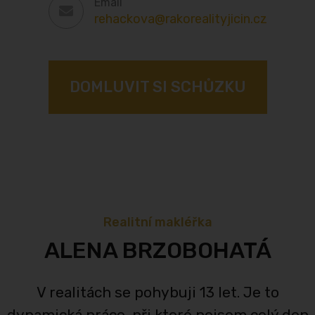
Email
rehackova@rakorealityjicin.cz
DOMLUVIT SI SCHŮZKU
Realitní makléřka
ALENA BRZOBOHATÁ
V realitách se pohybuji 13 let. Je to
dynamická práce, při které nejsem celý den