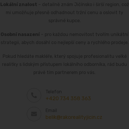
Lokální znalost
– detailně znám Jičínsko i širší region, což
mi umožňuje přesně odhadnout tržní cenu a oslovit ty
správné kupce.
Osobní nasazení
– pro každou nemovitost tvořím unikátní
strategii, abych dosáhl co nejlepší ceny a rychlého prodeje.
Pokud hledáte makléře, který spojuje profesionalitu velké
realitky s lidským přístupem lokálního odborníka, rád budu
právě tím partnerem pro vás.
Telefon
+420 734 358 363
Email
belik@rakorealityjicin.cz