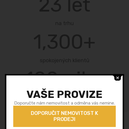
23
 let
na trhu
1,300
+
spokojených klientů
100
mil.+
VAŠE PROVIZE
v prodaných nemovitostech
Doporučte nám nemovitost a odměna vás nemine.
DOPORUČIT NEMOVITOST K
PRODEJI