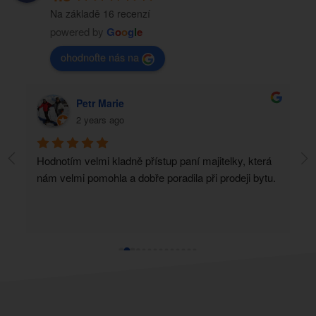
Na základě 16 recenzí
powered by
G
o
o
g
l
e
ohodnoťte nás na
Petr Marie
2 years ago
Hodnotím velmi kladně přístup paní majitelky, která  
Př
nám velmi pomohla a dobře poradila při prodeji bytu.
re
ne
m