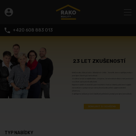
+420 608 883 013
23 LET ZKUŠENOSTÍ
RAKO reality Jičín působí v Jičíně již od r.2002. Jsme RK, která zajišťuje prodej a
pronájem všech typů nemovitostí.
Snažíme se být co nejblíže lidem, chápeme, že nemovitost někdo z nich prodává 1
x za život a je to pro ně velký krok.
Nejsme makléři v kanceláři, jsem mezi lidmi. Rádi se s klienty potkáme na jejich
nemovitosti a spolupráci upravíme přesně podle potřeb a jejich konkrétní
představy.
Zajišťujeme veškeré právní náležitosti potřebné k prodeji i pronájmu nemovitostí.
DOMLUVIT SI SCHŮZKU
TYP NABÍDKY