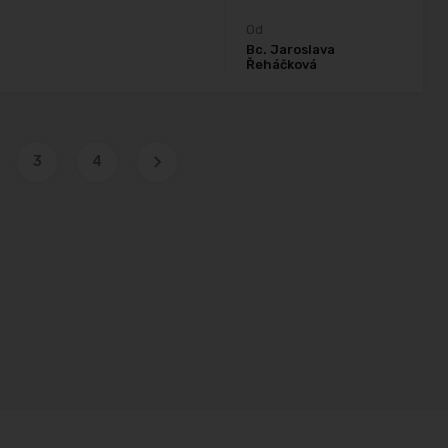
Od
Bc. Jaroslava
Řeháčková
3
4