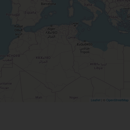
Leaflet
| ©
OpenStreetMap