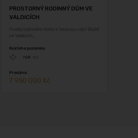
PROSTORNÝ RODINNÝ DŮM VE
VALDICÍCH
Prodej rodinného domu s terasou v ulici Školní
ve Valdicích…
Rozloha pozemku
768
m2
Prodáno
7 950 000 Kč