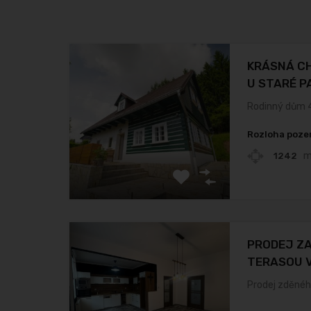
KRÁSNÁ CH
U STARÉ P
Rodinný dům 
Rozloha poz
1242
PRODEJ Z
TERASOU V
Prodej zděnéh