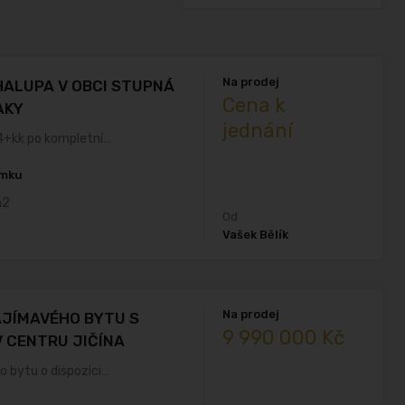
Na prodej
ALUPA V OBCI STUPNÁ
Cena k
AKY
jednání
4+kk po kompletní…
emku
m2
Od
Vašek Bělík
Na prodej
AJÍMAVÉHO BYTU S
9 990 000 Kč
 CENTRU JIČÍNA
o bytu o dispozici…