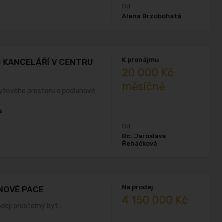
Od
Alena Brzobohatá
K pronájmu
 KANCELÁŘÍ V CENTRU
20 000 Kč
měsíčně
ytového prostoru o podlahové…
a
Od
Bc. Jaroslava
Řeháčková
Na prodej
 NOVÉ PACE
4 150 000 Kč
odeji prostorný byt…