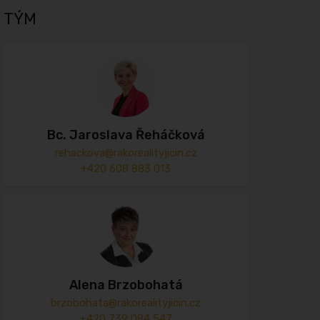
TÝM
Bc. Jaroslava Řeháčková
rehackova@rakorealityjicin.cz
+420 608 883 013
Alena Brzobohatá
brzobohata@rakorealityjicin.cz
+420 739 084 547