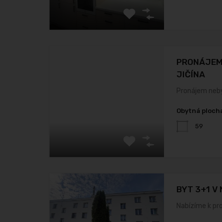
PRONÁJEM
JIČÍNA
Pronájem neb
Obytná ploch
59
BYT 3+1 V
Nabízíme k pr