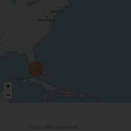
+
−
1 až 6 z 156 nemovitostí