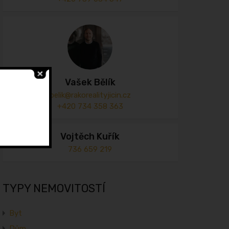
Vašek Bělík
belik@rakorealityjicin.cz
+420 734 358 363
Vojtěch Kuřík
736 659 219
TYPY NEMOVITOSTÍ
Byt
Dům