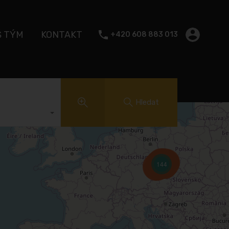
Š TÝM
KONTAKT
+420 608 883 013
Hledat
144