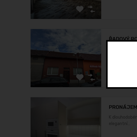
ŘADOVÝ RO
Rodinný dům v
PRONÁJEM 
K dlouhodobé
elegantní…