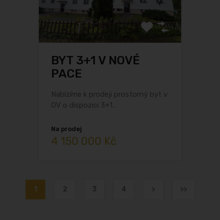
BYT 3+1 V NOVÉ
PACE
Nabízíme k prodeji prostorný byt v
OV o dispozici 3+1…
Na prodej
4 150 000 Kč
1
2
3
4
>
>>