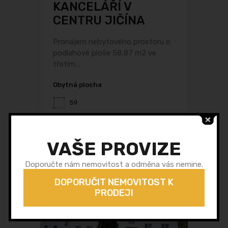
KANCELÁŘÍ V
CENTRU JIČÍNA
Pronájem nebytového prostoru o
podlahové ploše 58,87 m2 ve
třetím…
Obytná plocha
59
K pronájmu
20 000 Kč měsíčně
VAŠE PROVIZE
Doporučte nám nemovitost a odměna vás nemine.
DOPORUČIT NEMOVITOST K
PRODEJI