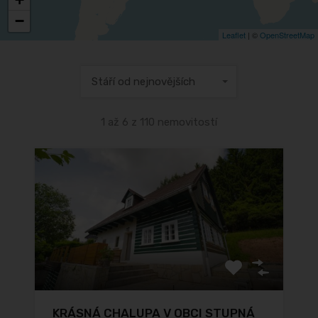
−
Leaflet
| ©
OpenStreetMap
Stáří od nejnovějších
1 až 6 z 110 nemovitostí
KRÁSNÁ CHALUPA V OBCI STUPNÁ