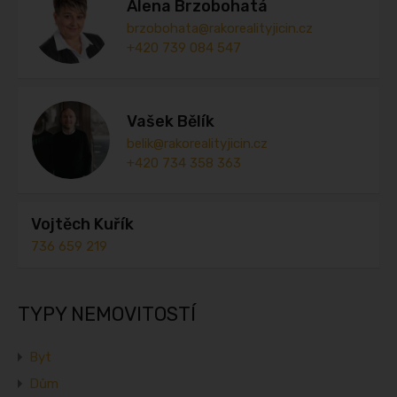
Alena Brzobohatá
brzobohata@rakorealityjicin.cz
+420 739 084 547
Vašek Bělík
belik@rakorealityjicin.cz
+420 734 358 363
Vojtěch Kuřík
736 659 219
TYPY NEMOVITOSTÍ
Byt
Dům