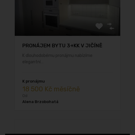
PRONÁJEM BYTU 3+KK V JIČÍNĚ
K dlouhodobému pronájmu nabízíme
elegantní…
K pronájmu
18 500 Kč měsíčně
Od
Alena Brzobohatá