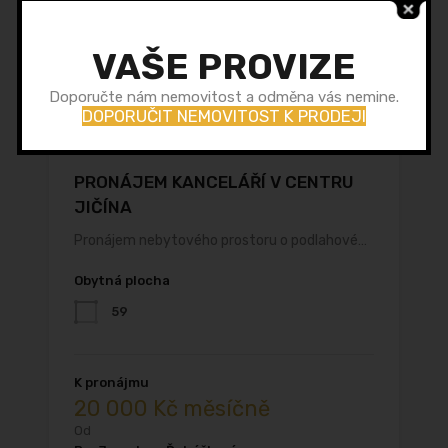
VAŠE PROVIZE
Doporučte nám nemovitost a odměna vás nemine.
DOPORUČIT NEMOVITOST K PRODEJI
PRONÁJEM KANCELÁŘÍ V CENTRU
JIČÍNA
Pronájem nebytového prostoru o podlahové…
Obytná plocha
59
K pronájmu
20 000 Kč měsíčně
Od