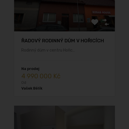
ŘADOVÝ RODINNÝ DŮM V HOŘICÍCH
Rodinný dům v centru Hořic…
Na prodej
4 990 000 Kč
Od
Vašek Bělík