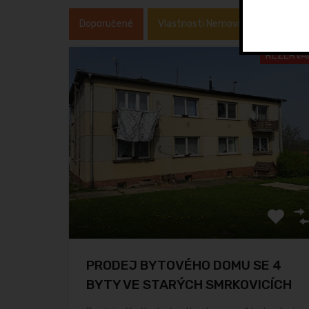
Doporučené
Vlastnosti Nemovitosti
Typ 
REZERVA
PRODEJ BYTOVÉHO DOMU SE 4
BYTY VE STARÝCH SMRKOVICÍCH