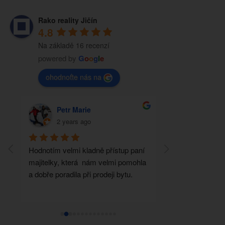
Rako reality Jičín
4.8
Na základě 16 recenzí
powered by
G
o
o
g
l
e
ohodnoťte nás na
Petr Marie
TOMÁŠ 
2 years ago
2 years a
Hodnotím velmi kladně přístup paní 
Před šesti lety js
majitelky, která  nám velmi pomohla 
nemovitost, přes 
a dobře poradila při prodeji bytu.
Brzobohatá nám d
nemovitost na sa
doporučení máme 
kamarádku.