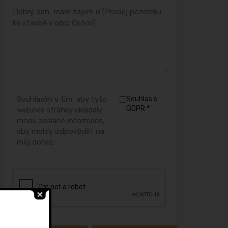
Souhlasím s tím, aby tyto
Souhlas s
*
GDPR
webové stránky ukládaly
mnou zaslané informace,
aby mohly odpovědět na
můj dotaz.