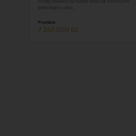
Prodej zděného bytového domu se 4 bytovými
jednotkami v obci…
Prodáno
7 265 000 Kč