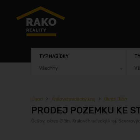
TYP NABÍDKY
TY
Všechny
Vš
Úvod
Královehradecký kraj
Okres Jičín
PRODEJ POZEMKU KE ST
Češov, okres Jičín, Královéhradecký kraj, Severov