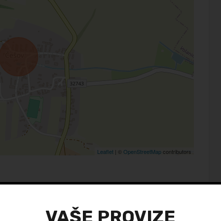
Leaflet
| ©
OpenStreetMap
contributors
VAŠE PROVIZE