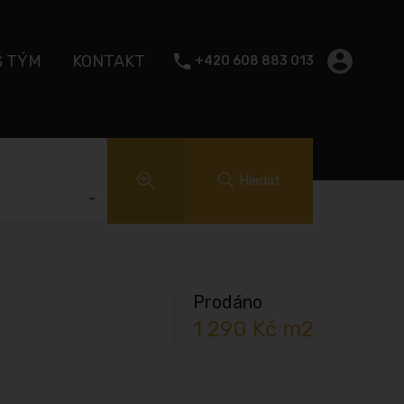
Š TÝM
KONTAKT
+420 608 883 013
Hledat
Prodáno
1 290 Kč m2