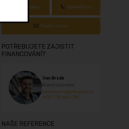
WhatsApp
Zavolejte mi
Poslat zprávu
POTŘEBUJETE ZAJISTIT
FINANCOVÁNÍ?
Jan Brzák
finanční poradce
poradenstvi@jbfinance.cz
+420 739 664 046
NAŠE REFERENCE