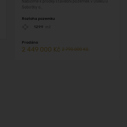
Nabízíme k prodeji stavební pozemek v Oseku u
Sobotky o…
Rozloha pozemku
1299
m2
Prodáno
2 449 000 Kč
2 790 000 Kč
david roith
2 years ago
Před pár lety jsem kupoval byt v 
Jičíně přes tuto realitní kancelář a 
naprosto skvěle jednání, vše 
vyřízeno rychle a k mé 
spokojenosti. Vřele doporučuji 