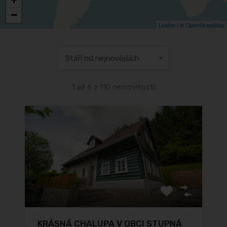
−
Leaflet
| ©
OpenStreetMap
Stáří od nejnovějších
1 až 6 z 110 nemovitostí
KRÁSNÁ CHALUPA V OBCI STUPNÁ