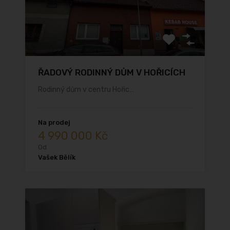
ŘADOVÝ RODINNÝ DŮM V HOŘICÍCH
Rodinný dům v centru Hořic…
Na prodej
4 990 000 Kč
Od
Vašek Bělík