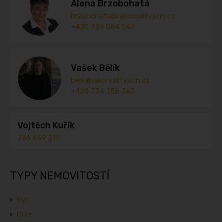
Alena Brzobohatá
brzobohata@rakorealityjicin.cz
+420 739 084 547
Vašek Bělík
belik@rakorealityjicin.cz
+420 734 358 363
Vojtěch Kuřík
736 659 219
TYPY NEMOVITOSTÍ
Byt
Dům