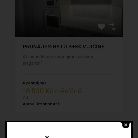
PRONÁJEM BYTU 3+KK V JIČÍNĚ
K dlouhodobému pronájmu nabízíme
elegantní…
K pronájmu
18 500 Kč měsíčně
Od
Alena Brzobohatá