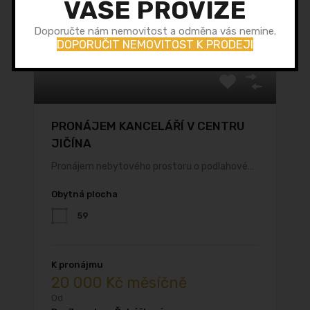
VAŠE PROVIZE
Doporučte nám nemovitost a odměna vás nemine.
DOPORUČIT NEMOVITOST K PRODEJI
PRONÁJEM KANCELÁŘÍ V CENTRU
JIČÍNA
Pronájem nebytového prostoru o podlahové…
Obytná plocha
59
K pronájmu
20 000 Kč měsíčně
Od