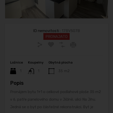
ID nemovitosti :
17BV507B
PRONAJATO
Ložnice
Koupelny
Obytná plocha
1
1
35
m2
Popis
Pronájem bytu 1+1 o celkové podlahové ploše 35 m2
v 6. patře panelového domu v Jičíně, ulici Na Jihu.
Jedná se o byt po částečné rekonstrukci. Byt je