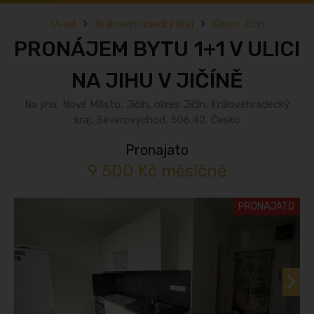
Úvod
Královehradecký kraj
Okres Jičín
PRONÁJEM BYTU 1+1 V ULICI
NA JIHU V JIČÍNĚ
Na jihu, Nové Město, Jičín, okres Jičín, Královéhradecký
kraj, Severovýchod, 506 42, Česko
Pronajato
9 500 Kč měsíčně
PRONAJATO