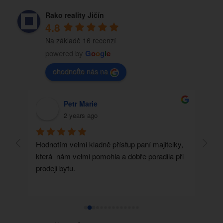
Rako reality Jičín
4.8
Na základě 16 recenzí
powered by
G
o
o
g
l
e
ohodnoťte nás na
Petr Marie
2 years ago
es 
Hodnotím velmi kladně přístup paní majitelky, 
Před 
která  nám velmi pomohla a dobře poradila při 
Rako 
prodeji bytu.
krás
dopo