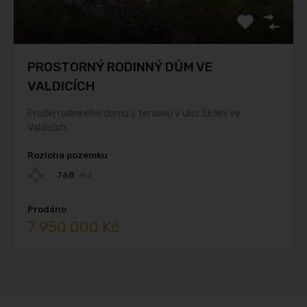
PROSTORNÝ RODINNÝ DŮM VE
VALDICÍCH
Prodej rodinného domu s terasou v ulici Školní ve
Valdicích…
Rozloha pozemku
768
m2
Prodáno
7 950 000 Kč