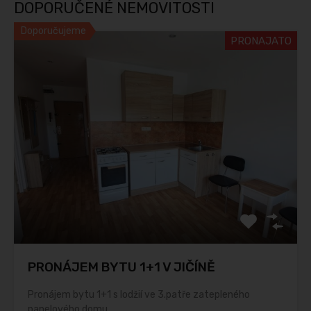
DOPORUČENÉ NEMOVITOSTI
Doporučujeme
PRONAJATO
PRONÁJEM BYTU 1+1 V JIČÍNĚ
Pronájem bytu 1+1 s lodžií ve 3.patře zatepleného
panelového domu…