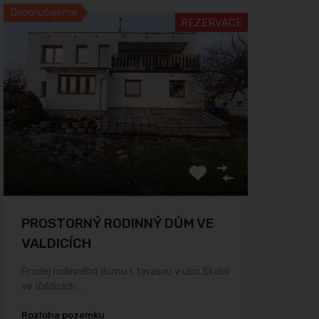
Doporučujeme
REZERVACE
PROSTORNÝ RODINNÝ DŮM VE
VALDICÍCH
Prodej rodinného domu s terasou v ulici Školní
ve Valdicích…
Rozloha pozemku