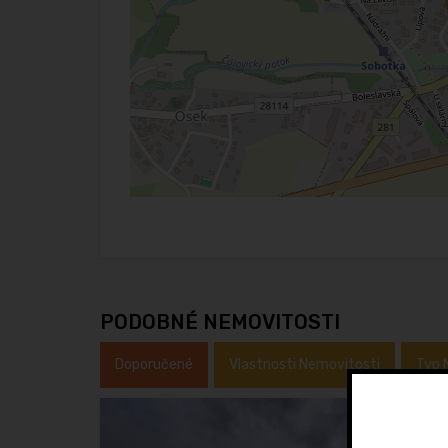
PODOBNÉ NEMOVITOSTI
Doporučené
Vlastnosti Nemovitosti
Typ 
prodá