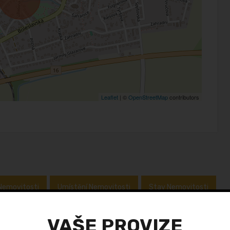
Leaflet
| ©
OpenStreetMap
contributors
Nemovitosti
Umístění Nemovitosti
Stav Nemovitosti
no
VAŠE PROVIZE