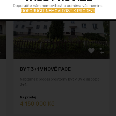
Doporučte nám nemovitost a odměna vás nemine.
DOPORUČIT NEMOVITOST K PRODEJI
BYT 3+1 V NOVÉ PACE
Nabízíme k prodeji prostorný byt v OV o dispozici
3+1…
Na prodej
4 150 000 Kč