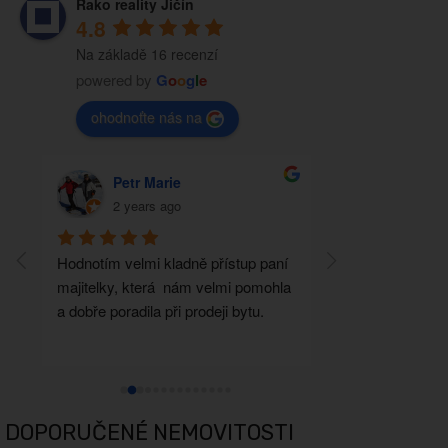
Rako reality Jičín
4.8
Na základě 16 recenzí
powered by
G
o
o
g
l
e
ohodnoťte nás na
Petr Marie
TOMÁŠ 
2 years ago
2 years a
Hodnotím velmi kladně přístup paní 
Před šesti lety js
majitelky, která  nám velmi pomohla 
nemovitost, přes 
a dobře poradila při prodeji bytu.
Brzobohatá nám d
nemovitost na sa
doporučení máme 
kamarádku.
DOPORUČENÉ NEMOVITOSTI