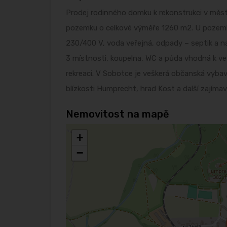
Prodej rodinného domku k rekonstrukci v měs
pozemku o celkové výměře 1260 m2. U pozemku
230/400 V, voda veřejná, odpady – septik a n
3 místnosti, koupelna, WC a půda vhodná k vest
rekreaci. V Sobotce je veškerá občanská vybav
blízkosti Humprecht, hrad Kost a další zajímavá 
Nemovitost na mapě
+
−