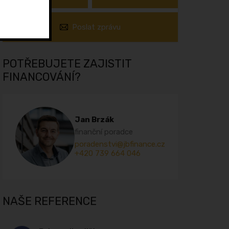
Poslat zprávu
POTŘEBUJETE ZAJISTIT
FINANCOVÁNÍ?
Jan Brzák
finanční poradce
poradenstvi@jbfinance.cz
+420 739 664 046
NAŠE REFERENCE