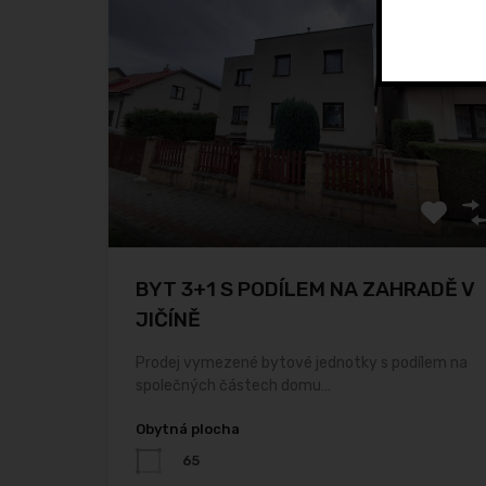
BYT 3+1 S PODÍLEM NA ZAHRADĚ V
JIČÍNĚ
Prodej vymezené bytové jednotky s podílem na
společných částech domu…
Obytná plocha
65