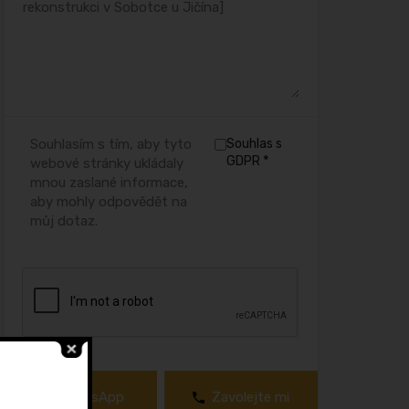
Souhlasím s tím, aby tyto
Souhlas s
*
GDPR
webové stránky ukládaly
mnou zaslané informace,
aby mohly odpovědět na
můj dotaz.
WhatsApp
Zavolejte mi