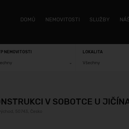
DOMŮ
NEMOVITOSTI
SLUŽBY
NÁ
P NEMOVITOSTI
LOKALITA
echny
Všechny
NSTRUKCI V SOBOTCE U JIČÍN
ovýchod, 50743, Česko