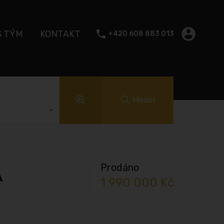
Š TÝM
KONTAKT
+420 608 883 013
Hledat
Prodáno
A
1 990 000 Kč