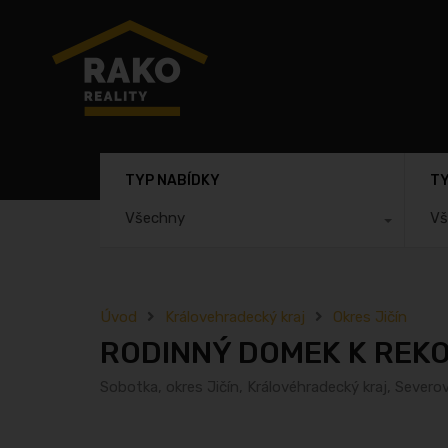
TYP NABÍDKY
TY
Všechny
Vš
Úvod
Královehradecký kraj
Okres Jičín
RODINNÝ DOMEK K REKO
Sobotka, okres Jičín, Královéhradecký kraj, Sever