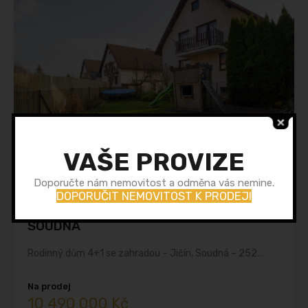
VAŠE PROVIZE
Doporučte nám nemovitost a odměna vás nemine.
DOPORUČIT NEMOVITOST K PRODEJI
RODINNÝ DŮM V LOKALITĚ JIČÍN –
SOUDNÁ
Rodinný dům 4+1 se zahradou – Jičín, Soudná – 252…
Na prodej
10 490 000 Kč