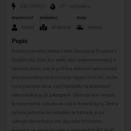
230 V/400 V
ÚT - tuhá paliva
Vlastnictví
Umístění
Voda
osobní
okraj obce
veřejná
Popis
Prodej rodinného domu v obci Újezd pod Troskami v
Českém ráji. Dům je z velké části zrekonstruovaný, v
částech domu, kde je potřeba dokončit rekonstrukci
jsou provedeny nové rozvody topení a inž.sítí, všude
nová plastová okna, část materiálu na dokončení
rekonstrukce je již zakoupená. Dům má více vstupů,
je tedy možné vybudovat cca 3-4 menší byty. Jedna
bytová jednotka se vstupem ze zahrady je po
celkové rekonstrukci, má dispozici 1+1+šatna,
koupelna se sprch. koutem a samostatné WC. Další