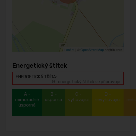
Leaflet
| ©
OpenStreetMap
contributors
Energetický štítek
ENERGETICKÁ TŘÍDA:
G- energetický štítek se připravuje
A -
B -
C -
D -
mimořádně
úsporná
vyhovující
nevyhovující
neh
úsporná