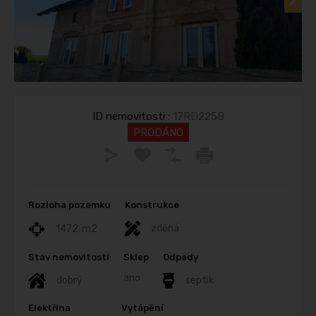
ID nemovitosti :
17RD225B
PRODÁNO
Rozloha pozemku
Konstrukce
zděná
1472
m2
Stav nemovitosti
Sklep
Odpady
ano
dobrý
septik
Elektřina
Vytápění