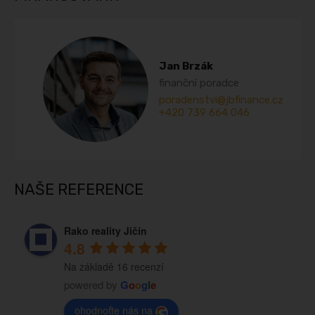
Jan Brzák
finanční poradce
poradenstvi@jbfinance.cz
+420 739 664 046
NAŠE REFERENCE
Rako reality Jičín
4.8
Na základě 16 recenzí
powered by
G
o
o
g
l
e
ohodnoťte nás na