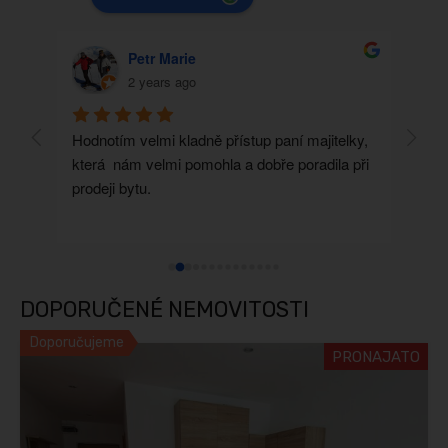
Petr Marie
2 years ago
es 
Hodnotím velmi kladně přístup paní majitelky, 
Před 
která  nám velmi pomohla a dobře poradila při 
Rako 
prodeji bytu.
krás
dopo
DOPORUČENÉ NEMOVITOSTI
Doporučujeme
PRONAJATO