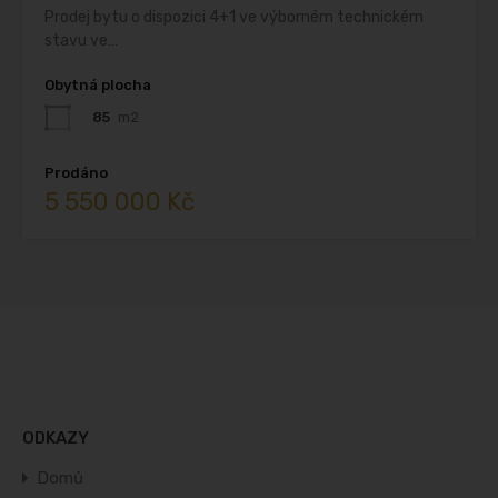
Prodej bytu o dispozici 4+1 ve výborném technickém
stavu ve…
Obytná plocha
85
m2
Prodáno
5 550 000 Kč
ODKAZY
Domů