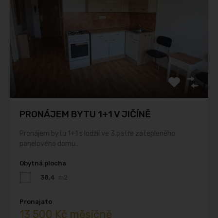
PRONÁJEM BYTU 1+1 V JIČÍNĚ
Pronájem bytu 1+1 s lodžií ve 3.patře zatepleného
panelového domu…
Obytná plocha
38,4
m2
Pronajato
13 500 Kč měsíčně