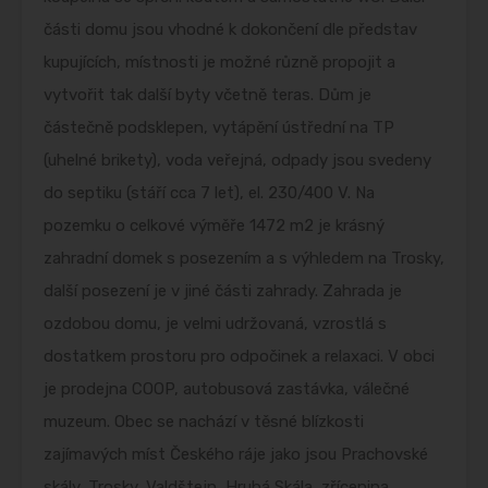
části domu jsou vhodné k dokončení dle představ
kupujících, místnosti je možné různě propojit a
vytvořit tak další byty včetně teras. Dům je
částečně podsklepen, vytápění ústřední na TP
(uhelné brikety), voda veřejná, odpady jsou svedeny
do septiku (stáří cca 7 let), el. 230/400 V. Na
pozemku o celkové výměře 1472 m2 je krásný
zahradní domek s posezením a s výhledem na Trosky,
další posezení je v jiné části zahrady. Zahrada je
ozdobou domu, je velmi udržovaná, vzrostlá s
dostatkem prostoru pro odpočinek a relaxaci. V obci
je prodejna COOP, autobusová zastávka, válečné
muzeum. Obec se nachází v těsné blízkosti
zajímavých míst Českého ráje jako jsou Prachovské
skály, Trosky, Valdštejn, Hrubá Skála, zřícenina