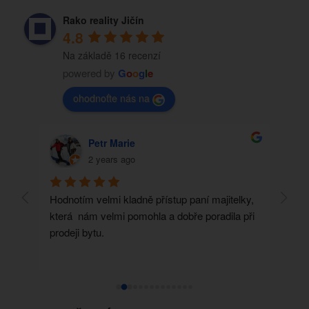
Rako reality Jičín
4.8
Na základě 16 recenzí
powered by
G
o
o
g
l
e
ohodnoťte nás na
Petr Marie
2 years ago
es 
Hodnotím velmi kladně přístup paní majitelky, 
Před 
která  nám velmi pomohla a dobře poradila při 
Rako 
prodeji bytu.
krás
dopo