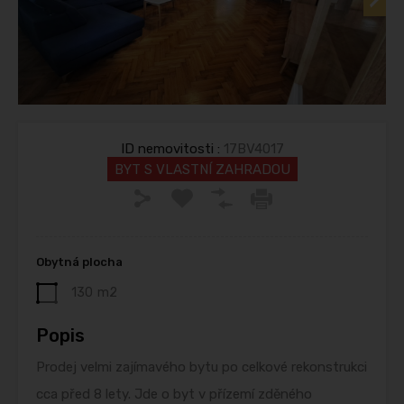
ID nemovitosti :
17BV4017
BYT S VLASTNÍ ZAHRADOU
Obytná plocha
130
m2
Popis
Prodej velmi zajímavého bytu po celkové rekonstrukci
cca před 8 lety. Jde o byt v přízemí zděného