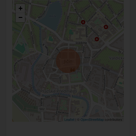
+
−
Leaflet
| ©
OpenStreetMap
contributors