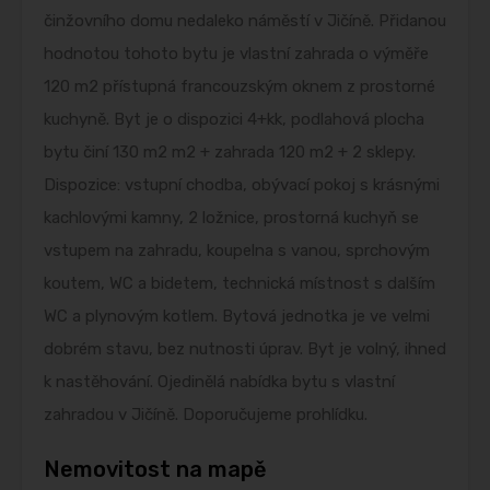
činžovního domu nedaleko náměstí v Jičíně. Přidanou
hodnotou tohoto bytu je vlastní zahrada o výměře
120 m2 přístupná francouzským oknem z prostorné
kuchyně. Byt je o dispozici 4+kk, podlahová plocha
bytu činí 130 m2 m2 + zahrada 120 m2 + 2 sklepy.
Dispozice: vstupní chodba, obývací pokoj s krásnými
kachlovými kamny, 2 ložnice, prostorná kuchyň se
vstupem na zahradu, koupelna s vanou, sprchovým
koutem, WC a bidetem, technická místnost s dalším
WC a plynovým kotlem. Bytová jednotka je ve velmi
dobrém stavu, bez nutnosti úprav. Byt je volný, ihned
k nastěhování. Ojedinělá nabídka bytu s vlastní
zahradou v Jičíně. Doporučujeme prohlídku.
Nemovitost na mapě