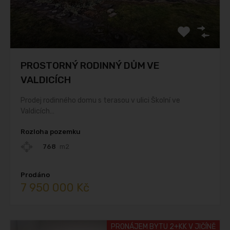
PROSTORNÝ RODINNÝ DŮM VE
VALDICÍCH
Prodej rodinného domu s terasou v ulici Školní ve
Valdicích…
Rozloha pozemku
768
m2
Prodáno
7 950 000 Kč
PRONÁJEM BYTU 2+KK V JIČÍNĚ