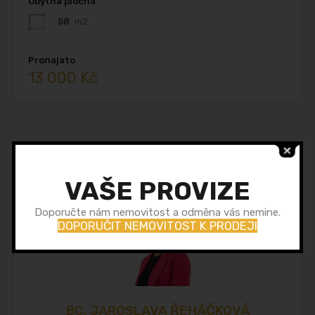
Obytná plocha
58
m2
Pronajato
13 000 Kč
VAŠE PROVIZE
Doporučte nám nemovitost a odměna vás nemine.
DOPORUČIT NEMOVITOST K PRODEJI
BC. JAROSLAVA ŘEHÁČKOVÁ