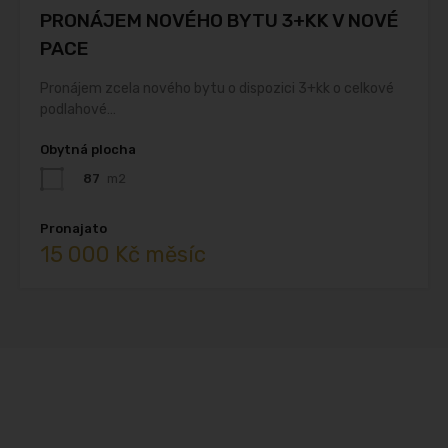
PRONÁJEM NOVÉHO BYTU 3+KK V NOVÉ
PACE
Pronájem zcela nového bytu o dispozici 3+kk o celkové
podlahové…
Obytná plocha
87
m2
Pronajato
15 000 Kč měsíc